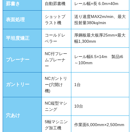
罫書き
自動罫書機
レール幅×長 6.0m×40m
ショットブ
送り速度MAX2m/min、最大
表面処理
ラスト機
投射量380kq/min
コールドレ
厚鋼板最大板厚25mm×最大
平坦度矯正
ベラー
幅1,300mm
NC付フレー
レール幅6.5×14m 製品t6
プレーナー
ムプレーナ
～100mm
ー
NCガントリ
ガントリー
ー(穴開け
1台
機)
NC縦型マシ
10台
ニング
穴あけ
5軸マシニン
作業面6,000mm×2,500mm
グ加工機