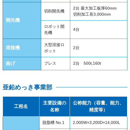
2台 最大加工板厚60mm
切削開先機
切削加工長3,000mm
開先機
ロボット開
4台
先機
大型溶接ロ
溶接機
2台
ボット
曲げ
プレス
2台 500t,160t
亜鉛めっき事業部
主要設備の
公称能力（容量、能力、
工程名
名称
精度等）
脱脂槽 No.1
2,000W×3,200D×14,000L