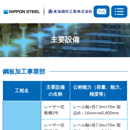
主要設備
鋼板加工事業部
主要設備
公称能力（容量、能力、
工程名
の名称
精度等）
レーザー切
レール幅×長7.0m×70m 製
断機3号
品t6～16mm×w5,800mm
レーザー切
レール幅×長7.0m×70m 製