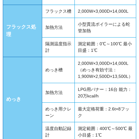
フラックス槽
2,000W×3,000D×14,000L
小型貫流ボイラーによる蛇
フラックス処
加熱方法
管加熱
理
隔測温度指示
測定範囲：0℃～100℃ 最小
計
目盛：1℃
2,000W×3,000D×14,000L
めっき槽
（めっき有効寸法：
1,900W×2,500D×13,500L）
LPG用バナー：16台 能力：
加熱方法
20万kcal/h
めっき
めっき用クレ
最大定格荷重：2.6t×8フッ
ーン
ク
温度自動記録
測定範囲：400℃～500℃ 最
計
小目盛：1℃