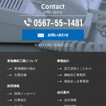
お問い合わせ
9:00-17:00 / 定休日:土日
東海鋼材工業について
事業紹介
東海鋼材の強み
加工技術とこだわり
主要設備
鋼板加工事業部
亜鉛めっき事業部
採用情報
会社案内
採用メッセージ
仕事紹介
会社情報