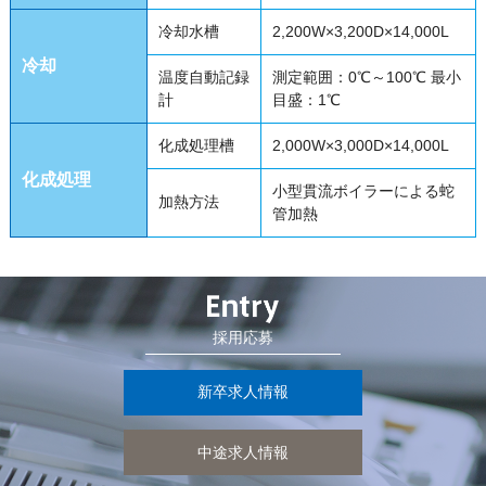
冷却水槽
2,200W×3,200D×14,000L
冷却
温度自動記録
測定範囲：0℃～100℃ 最小
計
目盛：1℃
化成処理槽
2,000W×3,000D×14,000L
化成処理
小型貫流ボイラーによる蛇
加熱方法
管加熱
採用応募
新卒求人情報
中途求人情報