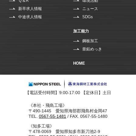
Ｑ＆A
環境活動
新卒求人情報
ニュース
中途求人情報
SDGs
加工能力
鋼板加工
亜鉛めっき
HOME
【電話受付時間】9:00-17:00 【定休日】土日
《本社・飛島工場》
〒490-1445 愛知県海部郡飛島村金岡47
TEL.
0567-55-1481
/ FAX. 0567-55-1480
《知多工場》
〒478-0069 愛知県知多市新刀池2-9